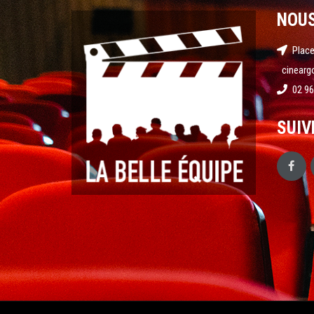
NOU
Place
cinearg
02 96
SUIV