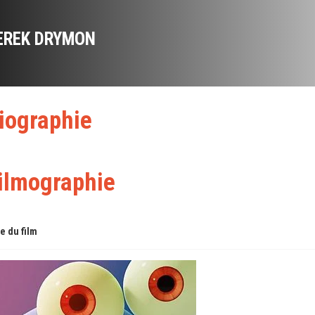
EREK DRYMON
iographie
ilmographie
re du film