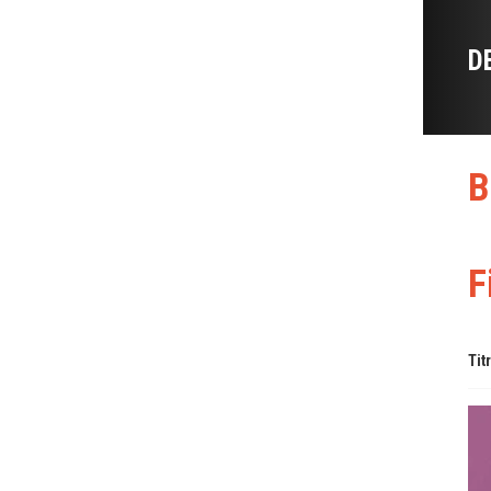
D
B
F
Tit