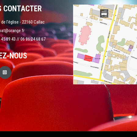
S CONTACTER
 de l'église - 22160 Callac
oat@orange.fr
 45 89 43 // 06 86 24 68 67
EZ-NOUS