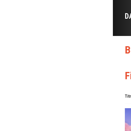
D
B
F
Tit