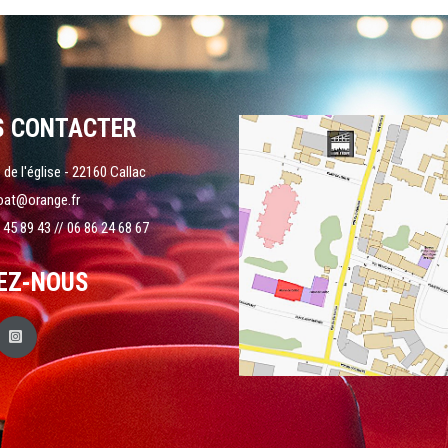
S CONTACTER
 de l'église - 22160 Callac
oat@orange.fr
 45 89 43 // 06 86 24 68 67
EZ-NOUS