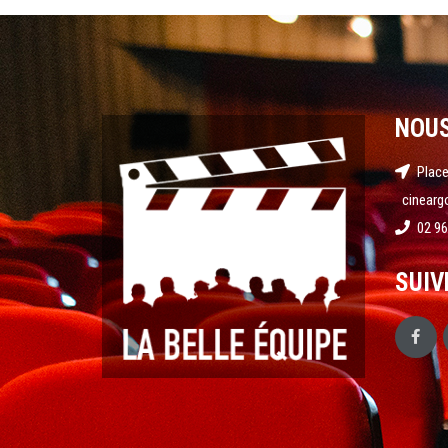
NOU
Place
cinearg
02 96
SUIV