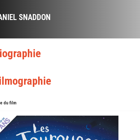
ANIEL SNADDON
iographie
ilmographie
re du film