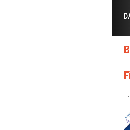
D
B
F
Tit