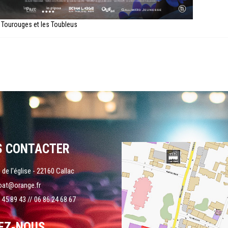
 Tourouges et les Toubleus
S CONTACTER
 de l'église - 22160 Callac
oat@orange.fr
 45 89 43 // 06 86 24 68 67
EZ-NOUS