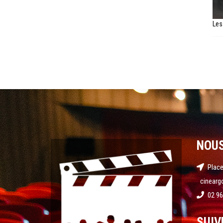
Les
NOU
Place
cinearg
02 96
SUIV