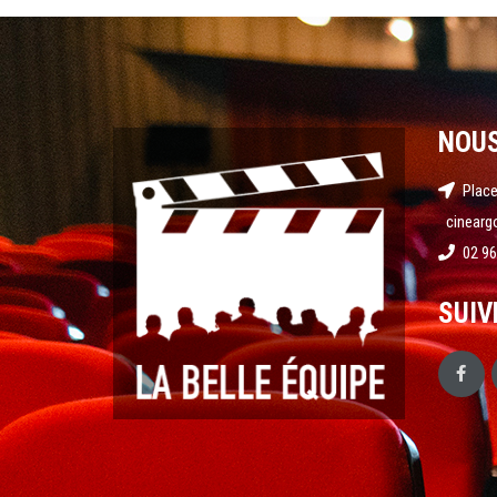
NOU
Place
cinearg
02 96
SUIV