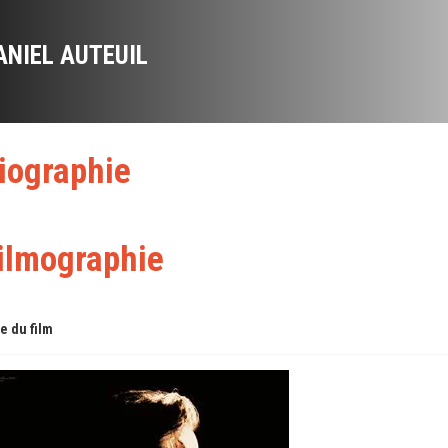
ANIEL AUTEUIL
iographie
ilmographie
re du film