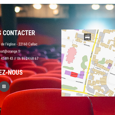
S CONTACTER
 de l'église - 22160 Callac
oat@orange.fr
 45 89 43 // 06 86 24 68 67
EZ-NOUS