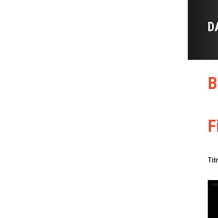
D
B
F
Tit