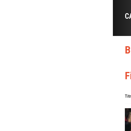
C
B
F
Tit