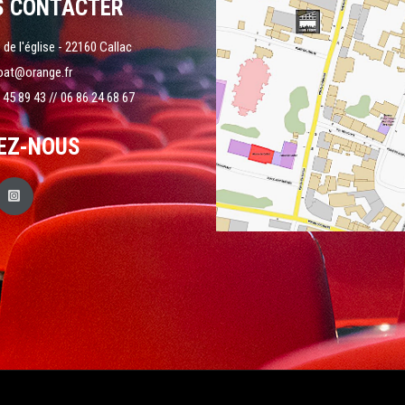
S CONTACTER
 de l'église - 22160 Callac
oat@orange.fr
 45 89 43 // 06 86 24 68 67
EZ-NOUS