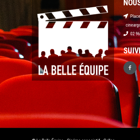
NOU
Place
cinearg
02 96
SUIV