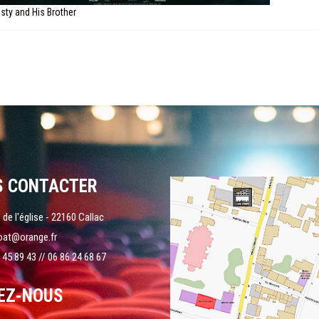
isty and His Brother
S CONTACTER
 de l'église - 22160 Callac
oat@orange.fr
 45 89 43 // 06 86 24 68 67
EZ-NOUS