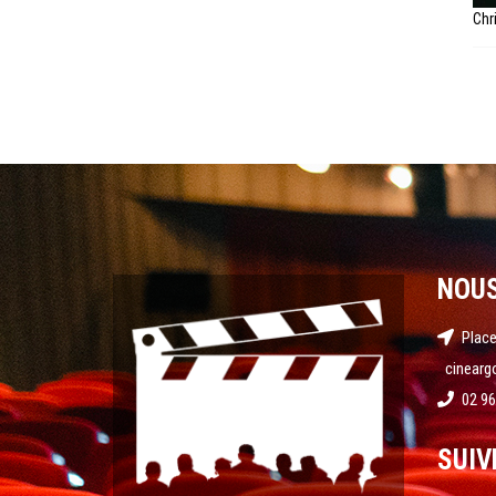
Chr
NOU
Place
cinearg
02 96
SUIV