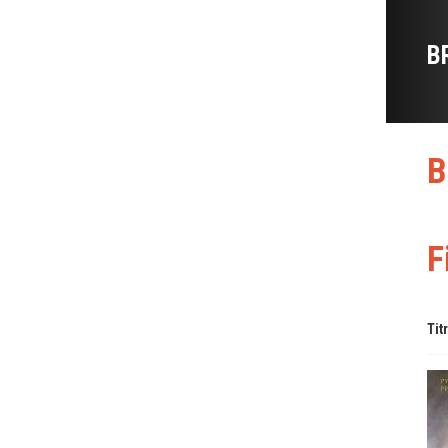
B
B
F
Tit