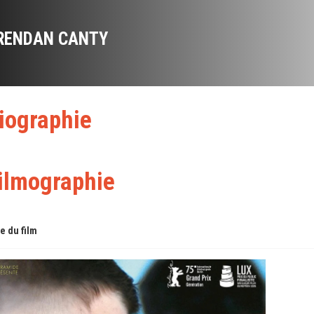
RENDAN CANTY
iographie
ilmographie
re du film