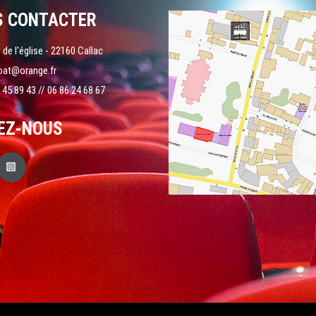
S CONTACTER
 de l'église - 22160 Callac
oat@orange.fr
 45 89 43 // 06 86 24 68 67
EZ-NOUS