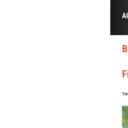
A
B
F
Tit