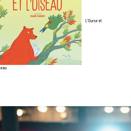
L’Ourse et
iseau