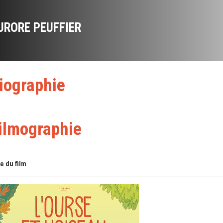
URORE PEUFFIER
iographie
ilmographie
re du film