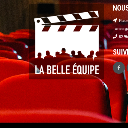
NOU
Place
cinearg
02 96
SUIV