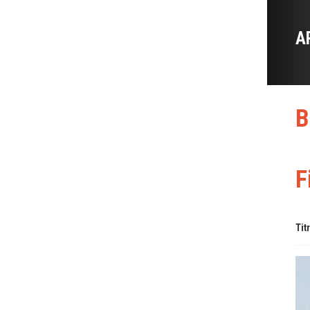
A
B
F
Tit