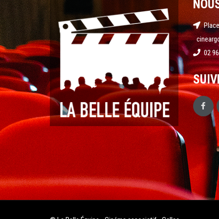
NOU
Place
cinearg
02 96
SUIV