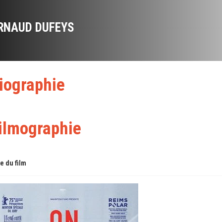
RNAUD DUFEYS
iographie
ilmographie
re du film