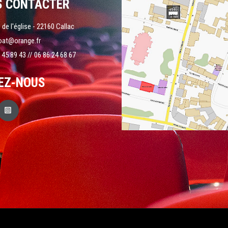
S CONTACTER
 de l'église - 22160 Callac
oat@orange.fr
 45 89 43 // 06 86 24 68 67
EZ-NOUS