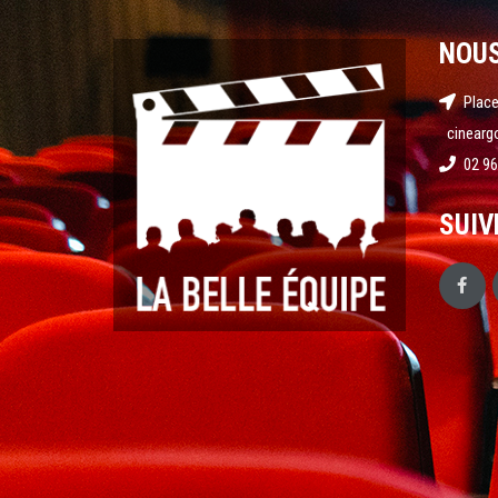
NOU
Place
cinearg
02 96
SUIV