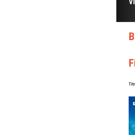
V
B
F
Tit