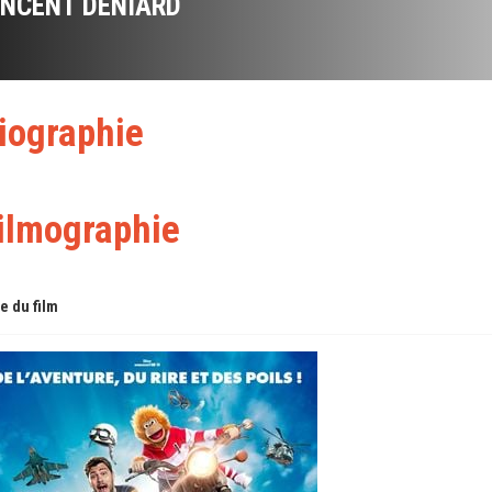
INCENT DENIARD
iographie
ilmographie
re du film