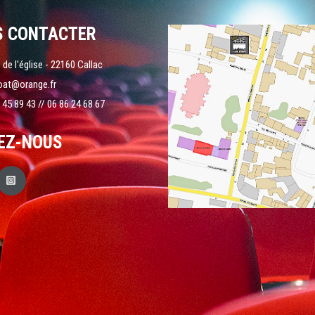
S CONTACTER
 de l'église - 22160 Callac
oat@orange.fr
 45 89 43 // 06 86 24 68 67
EZ-NOUS