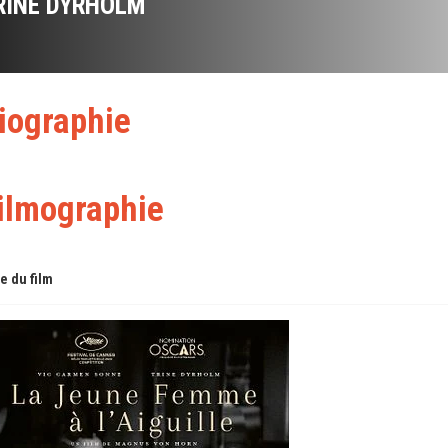
RINE DYRHOLM
iographie
ilmographie
re du film