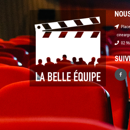
NOU
Place
cinearg
02 96
SUIV