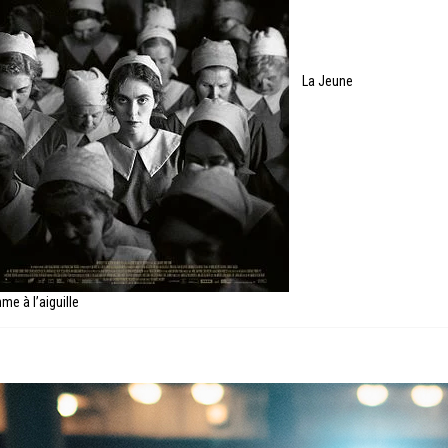
La Jeune
me à l’aiguille