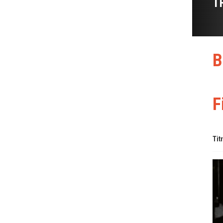
T
B
F
Tit