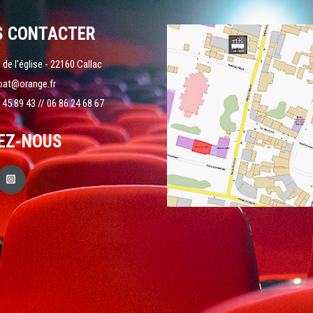
S CONTACTER
 de l'église - 22160 Callac
oat@orange.fr
 45 89 43 // 06 86 24 68 67
EZ-NOUS