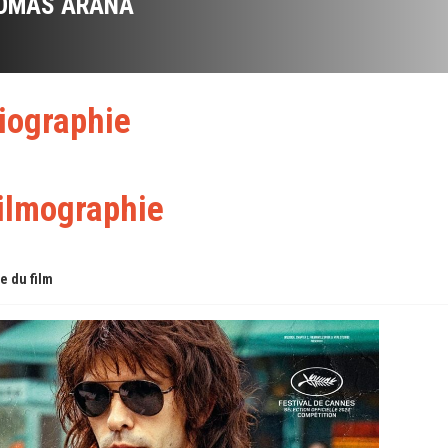
OMAS ARANA
iographie
ilmographie
re du film