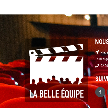
NOU
Place
cinearg
02 96
SUIV