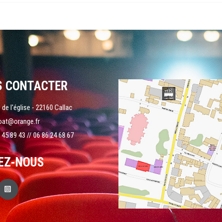
S CONTACTER
 de l'église - 22160 Callac
oat@orange.fr
 45 89 43 // 06 86 24 68 67
EZ-NOUS