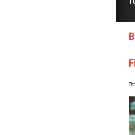
T
B
F
Tit