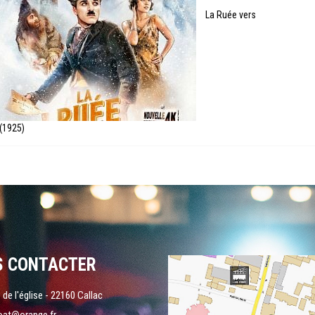
La Ruée vers
 (1925)
S CONTACTER
 de l'église - 22160 Callac
oat@orange.fr