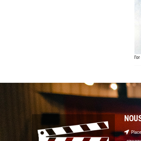
l’or
NOU
Place
cinearg