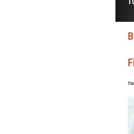
T
B
F
Tit