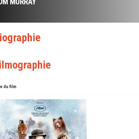
OM MURRAY
iographie
ilmographie
re du film