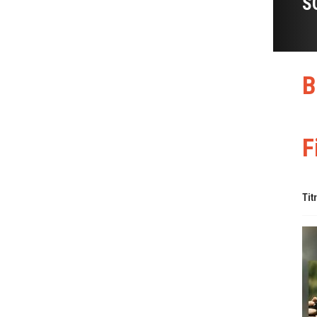
S
B
F
Tit