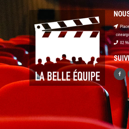
NOU
Place
cinearg
02 96
SUIV