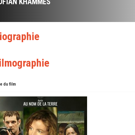
OFIAN KHAMMES
iographie
ilmographie
re du film