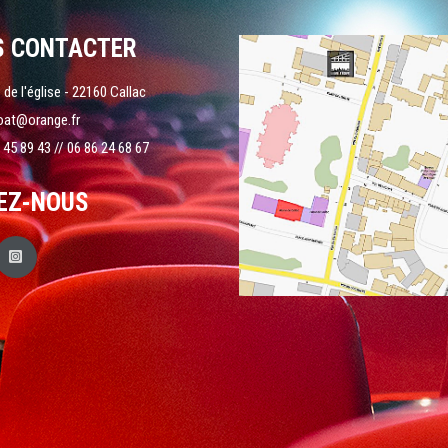
S CONTACTER
 de l'église - 22160 Callac
oat@orange.fr
 45 89 43 // 06 86 24 68 67
EZ-NOUS