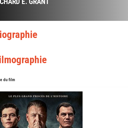
ICHARD E. GRANT
iographie
ilmographie
re du film