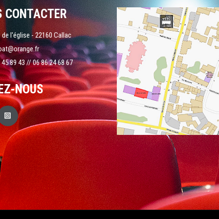
S CONTACTER
 de l'église - 22160 Callac
oat@orange.fr
 45 89 43 // 06 86 24 68 67
EZ-NOUS