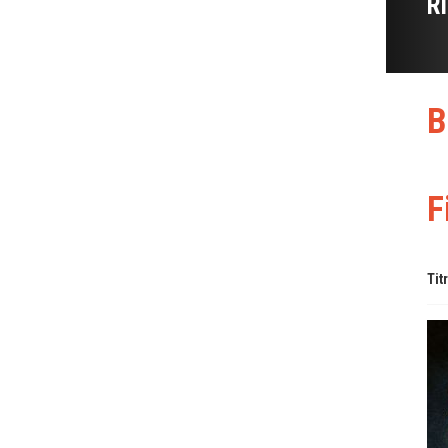
R
B
F
Tit