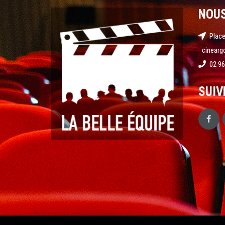
NOU
Place
cinearg
02 96
SUIV