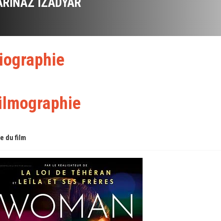
ARINAZ IZADYAR
iographie
ilmographie
re du film