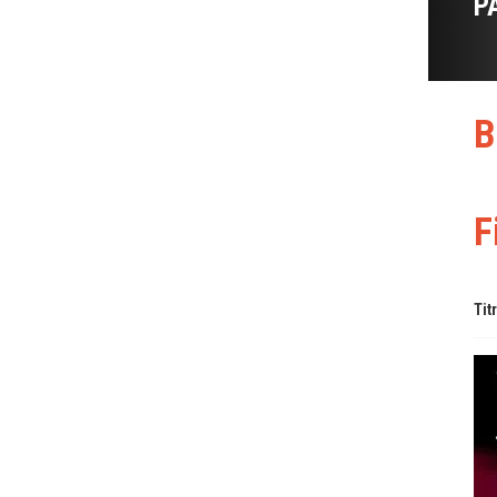
P
B
F
Tit