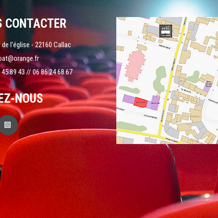
S CONTACTER
 de l'église - 22160 Callac
oat@orange.fr
 45 89 43 // 06 86 24 68 67
EZ-NOUS