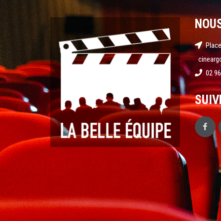
NOU
Place
cinearg
02 96
SUIV