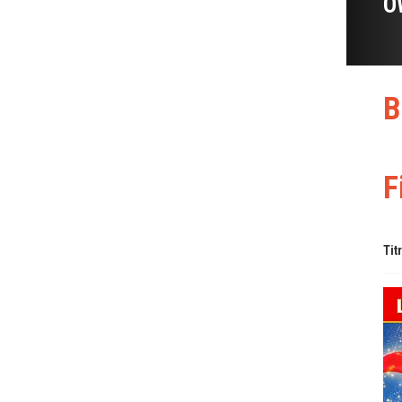
O
B
F
Tit