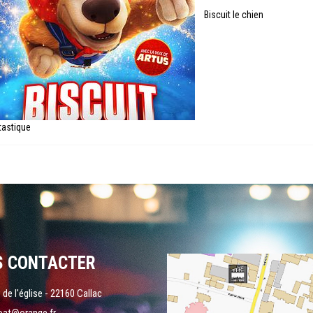
Biscuit le chien
tastique
S CONTACTER
 de l'église - 22160 Callac
oat@orange.fr