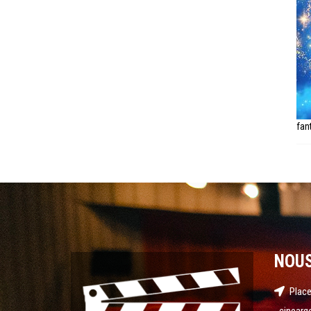
fan
NOU
Place
cinearg