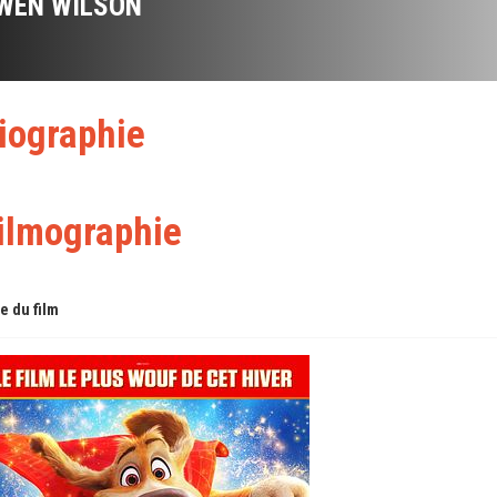
WEN WILSON
iographie
ilmographie
re du film