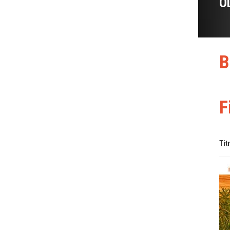
O
B
F
Tit