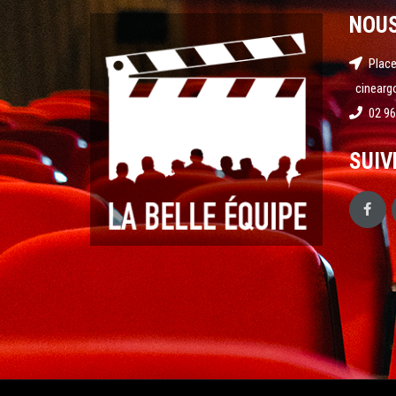
NOU
Place
cinearg
02 96
SUIV