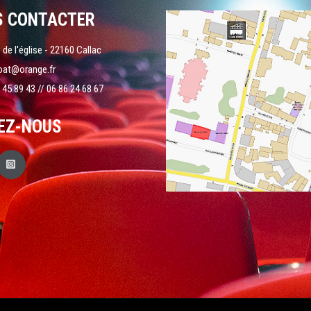
S CONTACTER
 de l'église - 22160 Callac
oat@orange.fr
 45 89 43 // 06 86 24 68 67
EZ-NOUS