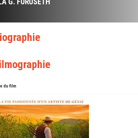
LA G. FURUSETH
iographie
ilmographie
re du film