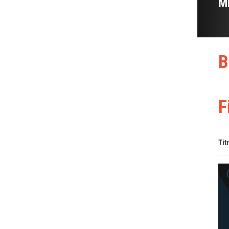
M
B
F
Tit