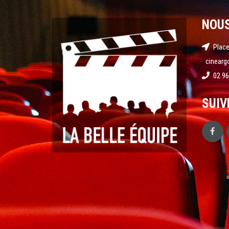
NOU
Place
cinearg
02 96
SUIV