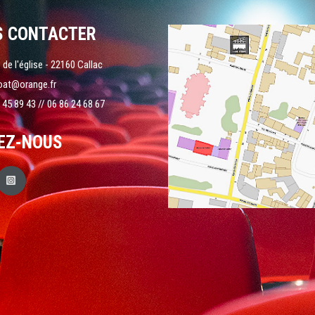
S CONTACTER
 de l'église - 22160 Callac
oat@orange.fr
 45 89 43 // 06 86 24 68 67
EZ-NOUS