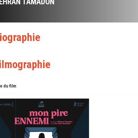
EHRAN TAMADON
iographie
ilmographie
re du film