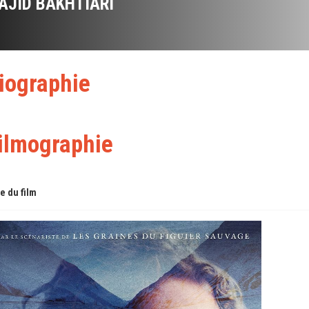
AJID BAKHTIARI
iographie
ilmographie
re du film