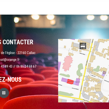
S CONTACTER
 de l'église - 22160 Callac
oat@orange.fr
 45 89 43 // 06 86 24 68 67
EZ-NOUS