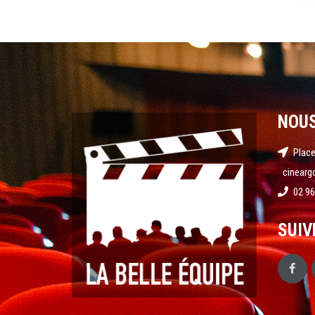
NOU
Place
cinearg
02 96
SUIV