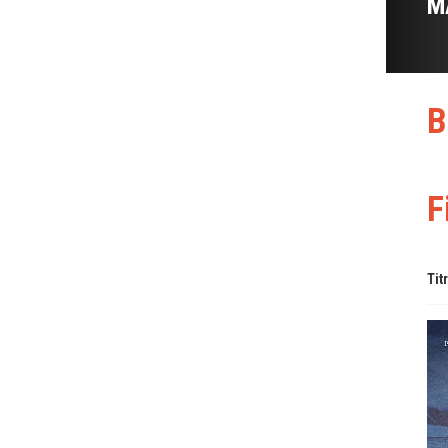
M
B
F
Tit