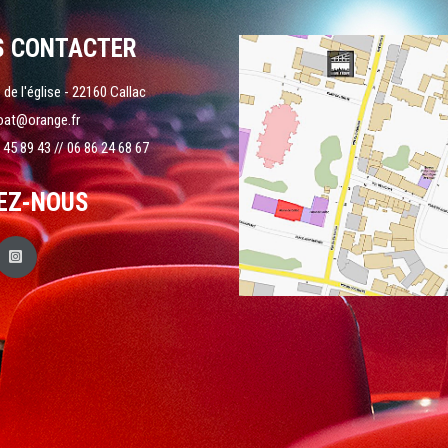
S CONTACTER
 de l'église - 22160 Callac
oat@orange.fr
 45 89 43 // 06 86 24 68 67
EZ-NOUS