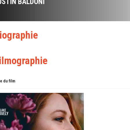
USTIN BALDONI
iographie
ilmographie
re du film