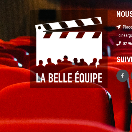
NOU
Place
cinearg
02 96
SUIV