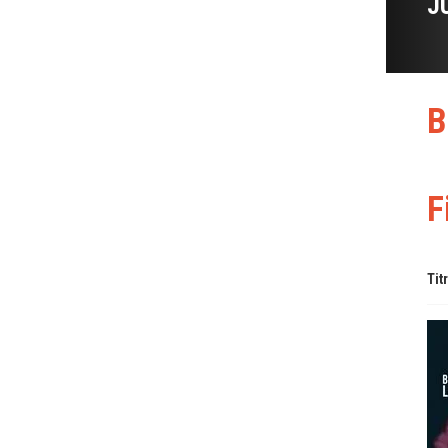
J
B
F
Tit