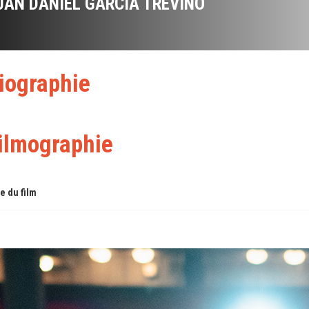
UAN DANIEL GARCÍA TREVIÑO
iographie
ilmographie
re du film