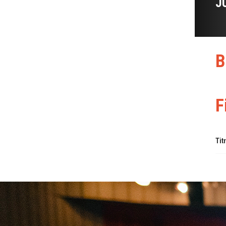
J
B
F
Tit