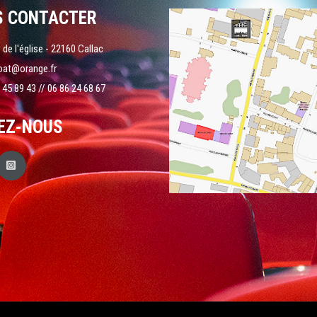
S CONTACTER
 de l'église - 22160 Callac
oat@orange.fr
 45 89 43 // 06 86 24 68 67
EZ-NOUS