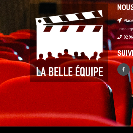
NOU
Place
cinearg
02 96
SUIV