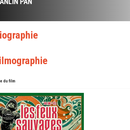
IANLIN PAN
iographie
ilmographie
re du film