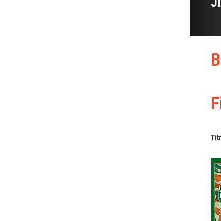
J
B
F
Tit