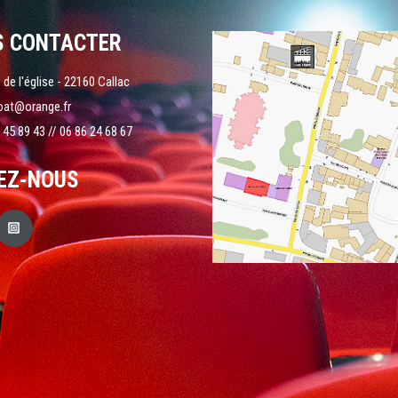
S CONTACTER
 de l'église - 22160 Callac
oat@orange.fr
 45 89 43 // 06 86 24 68 67
EZ-NOUS