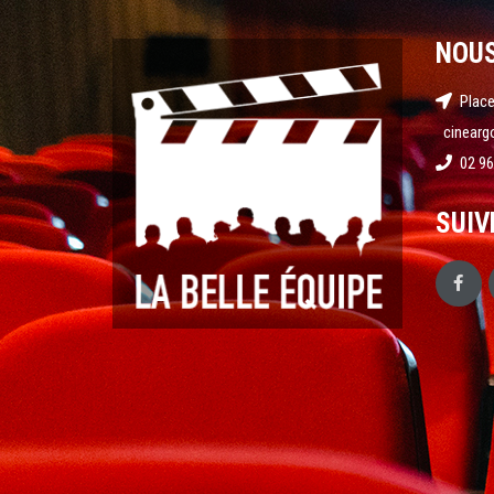
NOU
Place
cinearg
02 96
SUIV