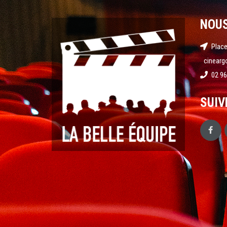
NOU
Place
cinearg
02 96
SUIV