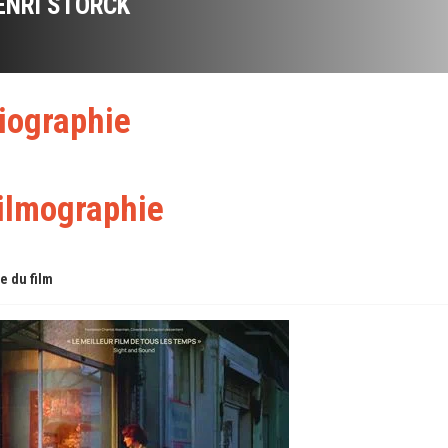
ENRI STORCK
iographie
ilmographie
re du film