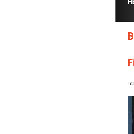
H
B
F
Tit