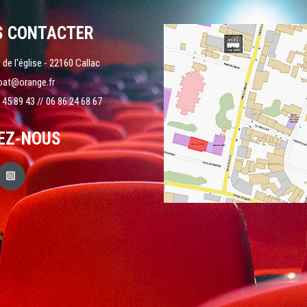
S CONTACTER
 de l'église - 22160 Callac
oat@orange.fr
 45 89 43 // 06 86 24 68 67
EZ-NOUS