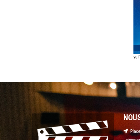
vu 
NOU
Place
cinearg