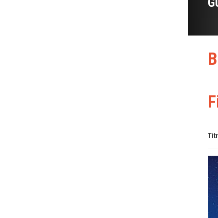
G
B
F
Tit