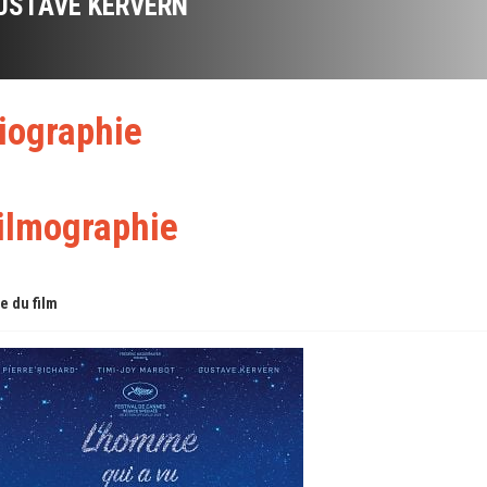
USTAVE KERVERN
iographie
ilmographie
re du film