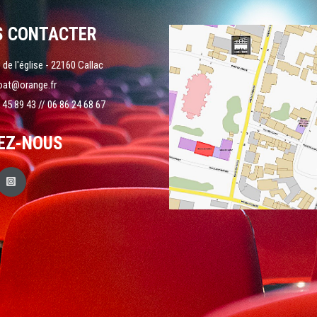
S CONTACTER
 de l'église - 22160 Callac
oat@orange.fr
 45 89 43 // 06 86 24 68 67
EZ-NOUS