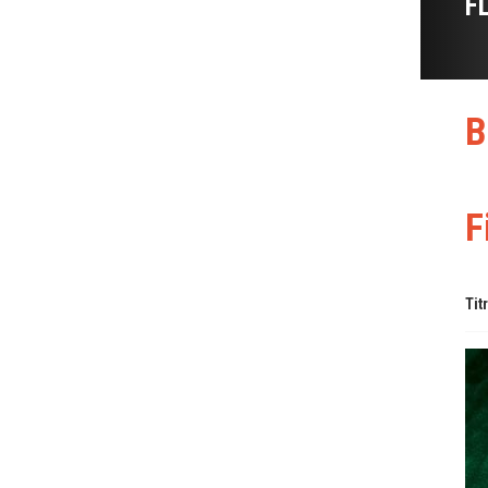
F
B
F
Tit