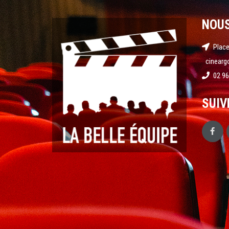
NOU
Place
cinearg
02 96
SUIV