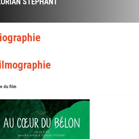
LORIAN STÉPHANT
iographie
ilmographie
re du film