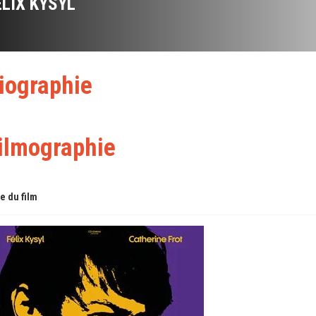
ÉLIX KYSYL
iographie
ilmographie
re du film