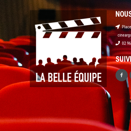
NOU
Place
cinearg
02 96
SUIV