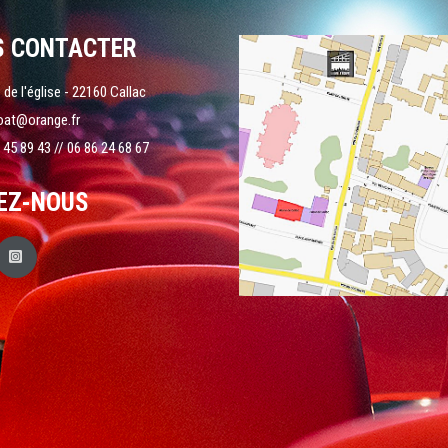
S CONTACTER
 de l'église - 22160 Callac
oat@orange.fr
 45 89 43 // 06 86 24 68 67
EZ-NOUS