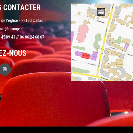
S CONTACTER
 de l'église - 22160 Callac
oat@orange.fr
 45 89 43 // 06 86 24 68 67
EZ-NOUS