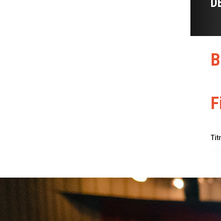
D
B
F
Tit