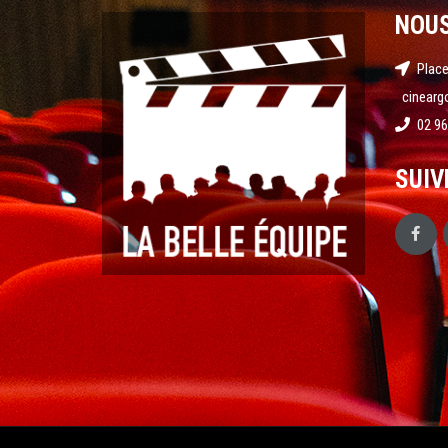
NOU
Place
cinearg
02 96
SUIV