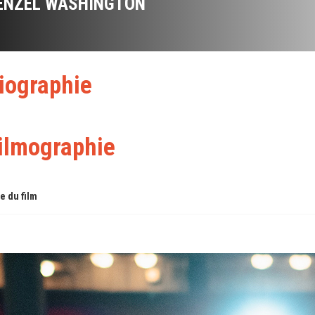
ENZEL WASHINGTON
iographie
ilmographie
re du film