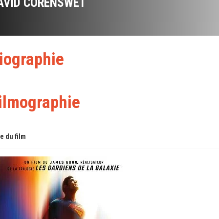
AVID CORENSWET
iographie
ilmographie
re du film