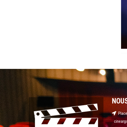
NOU
Place
cinearg