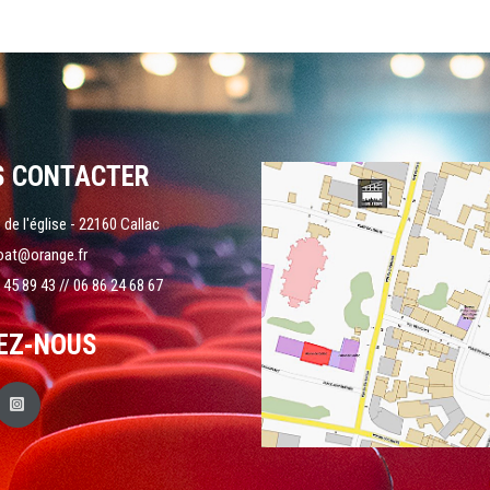
S CONTACTER
 de l'église - 22160 Callac
oat@orange.fr
 45 89 43 // 06 86 24 68 67
EZ-NOUS