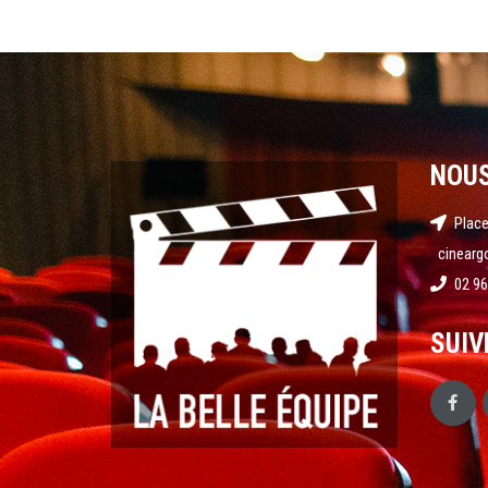
NOU
Place
cinearg
02 96
SUIV