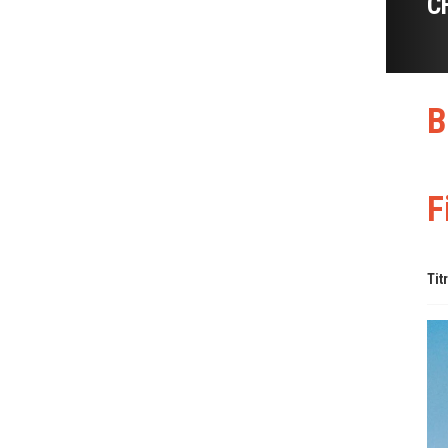
C
B
F
Tit