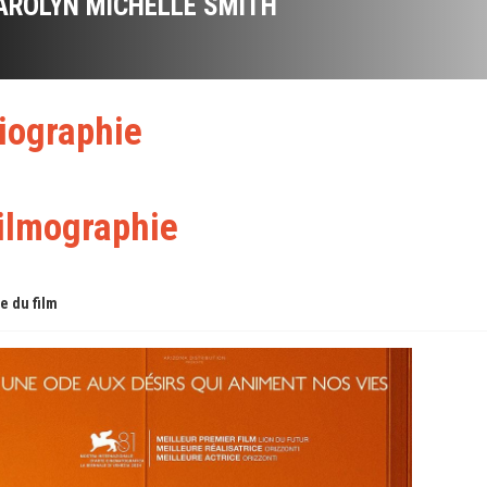
AROLYN MICHELLE SMITH
iographie
ilmographie
re du film