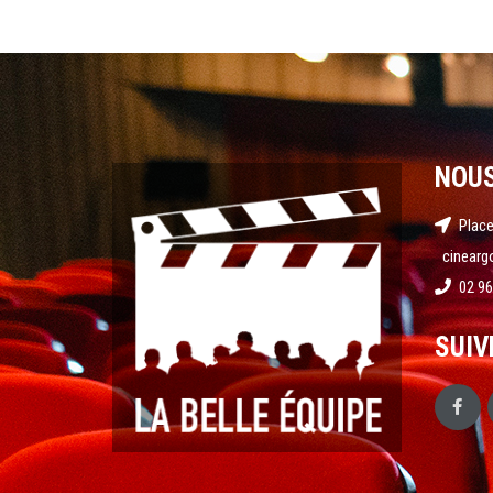
NOU
Place
cinearg
02 96
SUIV