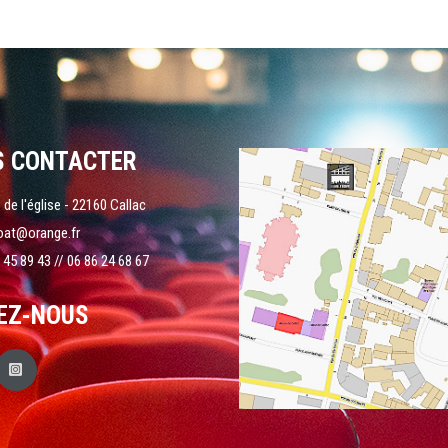
S CONTACTER
 de l'église - 22160 Callac
oat@orange.fr
 45 89 43 // 06 86 24 68 67
EZ-NOUS