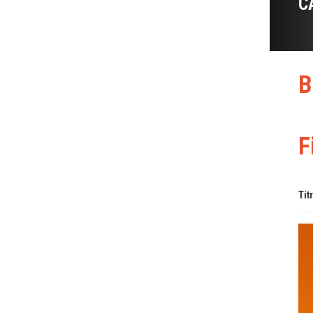
C
B
F
Tit