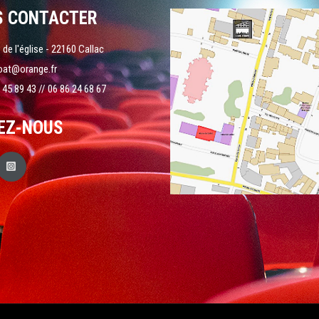
S CONTACTER
 de l'église - 22160 Callac
oat@orange.fr
 45 89 43 // 06 86 24 68 67
EZ-NOUS