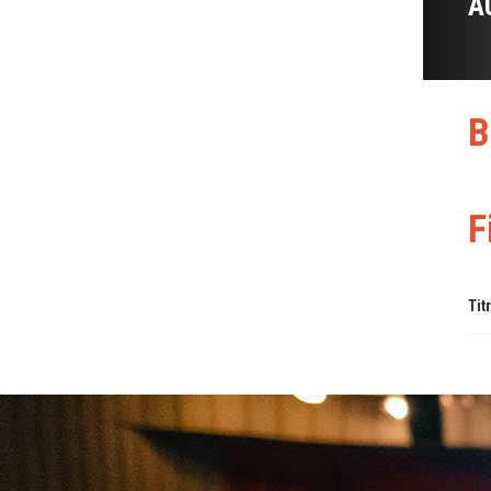
A
B
F
Tit