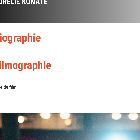
URÉLIE KONATÉ
iographie
ilmographie
re du film