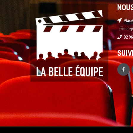
NOU
Place
cinearg
02 96
SUIV