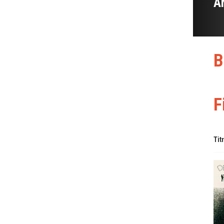
A
B
F
Tit