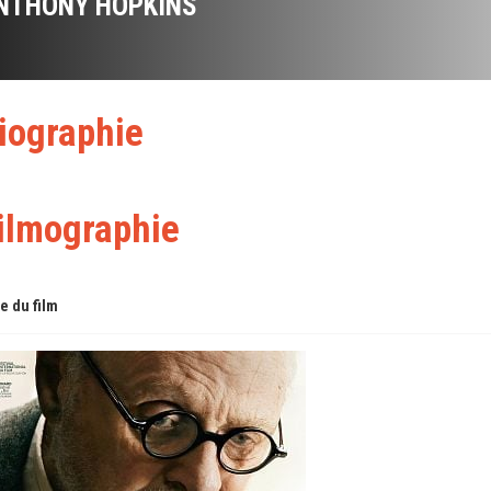
NTHONY HOPKINS
iographie
ilmographie
re du film