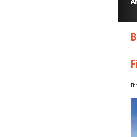
A
B
F
Tit