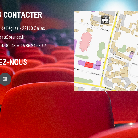
S CONTACTER
 de l'église - 22160 Callac
oat@orange.fr
 45 89 43 // 06 86 24 68 67
EZ-NOUS