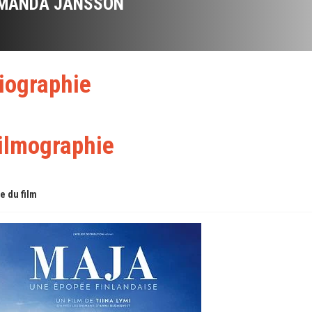
MANDA JANSSON
iographie
ilmographie
re du film