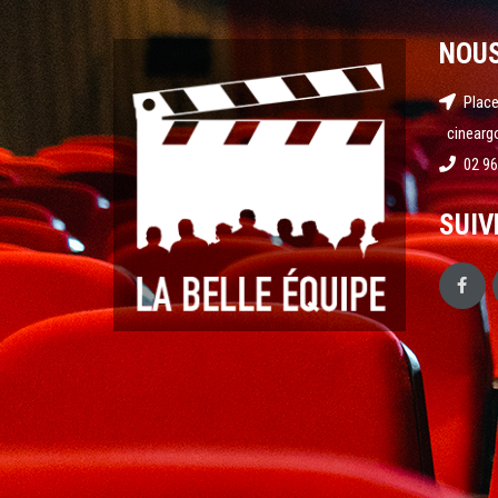
NOU
Place
cinearg
02 96
SUIV