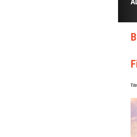
A
B
F
Tit