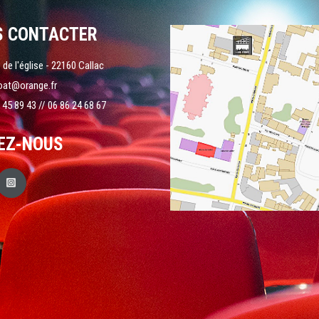
S CONTACTER
 de l'église - 22160 Callac
oat@orange.fr
 45 89 43 // 06 86 24 68 67
EZ-NOUS