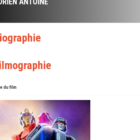
DRIEN ANTOINE
iographie
ilmographie
re du film