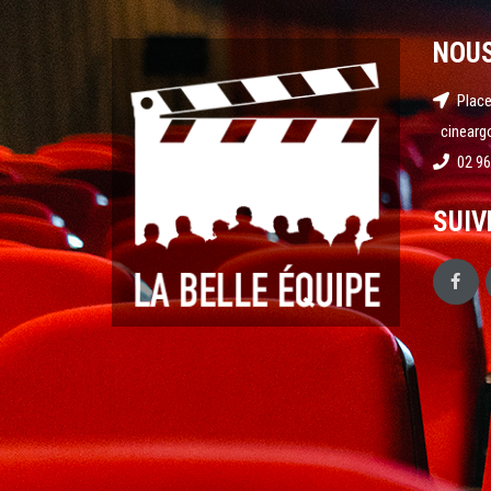
NOU
Place
cinearg
02 96
SUIV