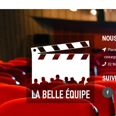
NOU
Place
cinearg
02 96
SUIV