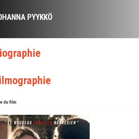
OHANNA PYYKKÖ
iographie
ilmographie
re du film