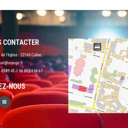
S CONTACTER
 de l'église - 22160 Callac
oat@orange.fr
 45 89 43 // 06 86 24 68 67
EZ-NOUS