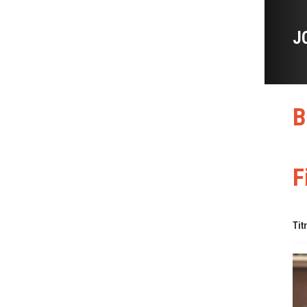
J
B
F
Tit